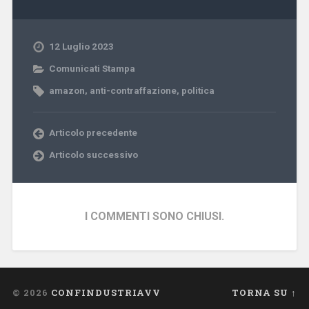
12 Luglio 2023
Comunicati Stampa
amazon
,
anti-contraffazione
,
politica
Articolo precedente
Articolo successivo
I COMMENTI SONO CHIUSI.
© 2026
CONFINDUSTRIAVV
TORNA SU ↑