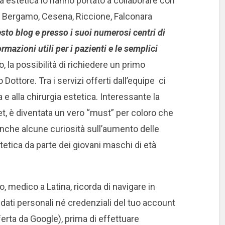
a estetica lo hanno portato a collaborare con
o, Bergamo, Cesena, Riccione, Falconara
sto blog e p
resso i suoi numerosi centri di
mazioni utili per i pazienti e le semplici
 la possibilità di richiedere un primo
Dottore. Tra i servizi offerti dall’equipe ci
na e alla chirurgia estetica. Interessante la
t, è diventata un vero “must” per coloro che
anche
alcune curiosità sull’aumento delle
tetica da parte dei giovani maschi di età
, medico a Latina, ricorda di navigare in
 dati personali né credenziali del tuo account
ferta da Google), prima di effettuare