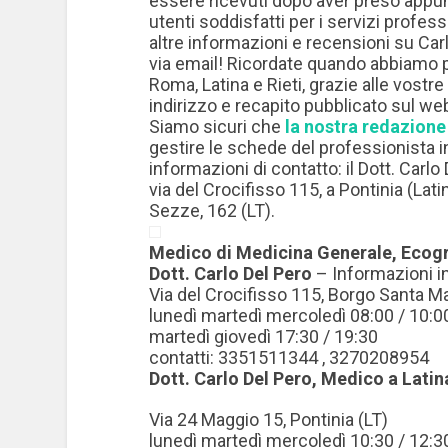
essere ricevuti dopo aver preso appu
utenti soddisfatti per i servizi professi
altre informazioni e recensioni su Car
via email! Ricordate quando abbiamo pa
Roma, Latina e Rieti, grazie alle vostr
indirizzo e recapito pubblicato sul we
Siamo sicuri che
la nostra redazione
gestire le schede del professionista in 
informazioni di contatto: il Dott. Carlo
via del Crocifisso 115, a Pontinia (Lati
Sezze, 162 (LT).
Medico di Medicina Generale, Ecogra
Dott. Carlo
Del
Pero
– Informazioni in
Via
del
Crocifisso 115, Borgo Santa Ma
lunedì martedì mercoledì 08:00 / 10:0
martedì giovedì 17:30 / 19:30
contatti: 3351511344 , 3270208954
Dott. Carlo
Del
Pero, Medico a Latin
Via 24 Maggio 15, Pontinia (LT)
lunedì martedì mercoledì 10:30 / 12:3