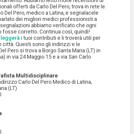
ntamento. Abbiamo letto molte recensioni di
onali offerti da Carlo Del Pero, trova in rete le
lo Del Pero, medico a Latina, e segnalacele
rlato dei migliori medici professionisti a
e segnalazioni abbiamo verificato che ogni
b fosse corretto. Continua così, quindi!
 leggerà
i tuoi contributi e li troverà utili per
città. Questi sono gli indirizzi e le
 Del Pero si trova a Borgo Santa Maria (LT) in
na) in via 24 Maggio 15 e a via San Carlo
fista Multidisciplinare
dirizzo Carlo Del Pero Medico di Latina,
ria (LT)
0
a
0