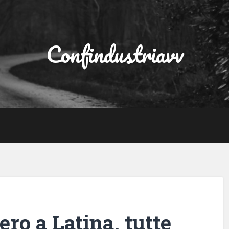
Confindustriavv
ero a Latina, tutte