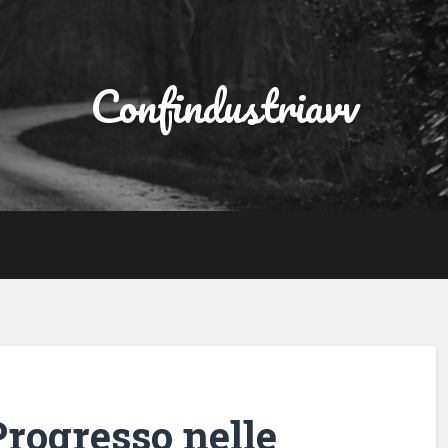
Confindustriavv
rogresso nelle