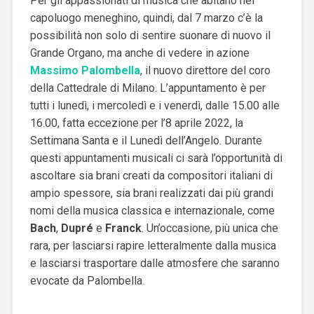
Per gli appassionati di musica che abitano nel
capoluogo meneghino, quindi, dal 7 marzo c’è la
possibilità non solo di sentire suonare di nuovo il
Grande Organo, ma anche di vedere in azione
Massimo Palombella
, il nuovo direttore del coro
della Cattedrale di Milano.
L’appuntamento è per
tutti i lunedì, i mercoledì e i venerdì, dalle 15.00 alle
16.00, fatta eccezione per l’8 aprile 2022, la
Settimana Santa e il Lunedì dell’Angelo.
Durante
questi appuntamenti musicali ci sarà l’opportunità di
ascoltare sia brani creati da compositori italiani di
ampio spessore, sia brani realizzati dai più grandi
nomi della musica classica e internazionale, come
Bach
,
Dupré
e
Franck
.
Un’occasione, più unica che
rara, per lasciarsi rapire letteralmente dalla musica
e lasciarsi trasportare dalle atmosfere che saranno
evocate da Palombella.