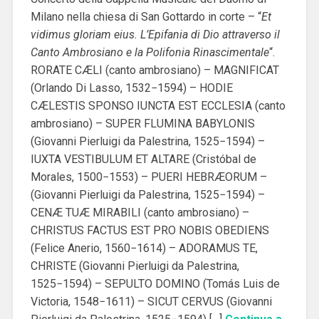
Milano nella chiesa di San Gottardo in corte – “
Et
vidimus gloriam eius. L’Epifania di Dio attraverso il
Canto Ambrosiano e la Polifonia Rinascimentale
“.
RORATE CÆLI (canto ambrosiano) – MAGNIFICAT
(Orlando Di Lasso, 1532−1594) – HODIE
CÆLESTIS SPONSO IUNCTA EST ECCLESIA (canto
ambrosiano) – SUPER FLUMINA BABYLONIS
(Giovanni Pierluigi da Palestrina, 1525−1594) –
IUXTA VESTIBULUM ET ALTARE (Cristóbal de
Morales, 1500−1553) – PUERI HEBRÆORUM –
(Giovanni Pierluigi da Palestrina, 1525−1594) –
CENÆ TUÆ MIRABILI (canto ambrosiano) –
CHRISTUS FACTUS EST PRO NOBIS OBEDIENS
(Felice Anerio, 1560−1614) – ADORAMUS TE,
CHRISTE (Giovanni Pierluigi da Palestrina,
1525−1594) – SEPULTO DOMINO (Tomás Luis de
Victoria, 1548−1611) – SICUT CERVUS (Giovanni