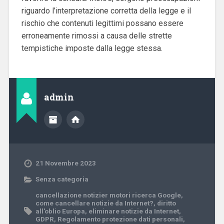
riguardo l’interpretazione corretta della legge e il
rischio che contenuti legittimi possano essere
erroneamente rimossi a causa delle strette
tempistiche imposte dalla legge stessa.
admin
21 Novembre 2023
Senza categoria
cancellazione notizier motori ricerca Google
,
come cancellare notizie da Internet?
,
diritto
all'oblio Europa
,
eliminare notizie da Internet
,
GDPR
,
Regolamento protezione dati personali
,