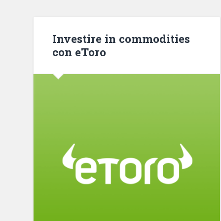
Investire in commodities
con eToro