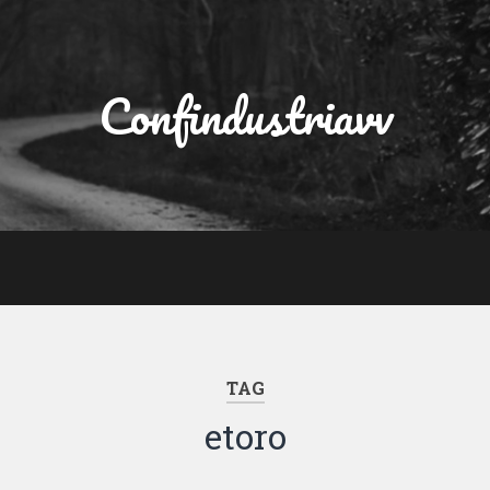
Confindustriavv
TAG
etoro